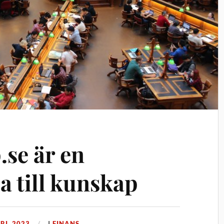
se är en
la till kunskap
RI, 2023
I
FINANS