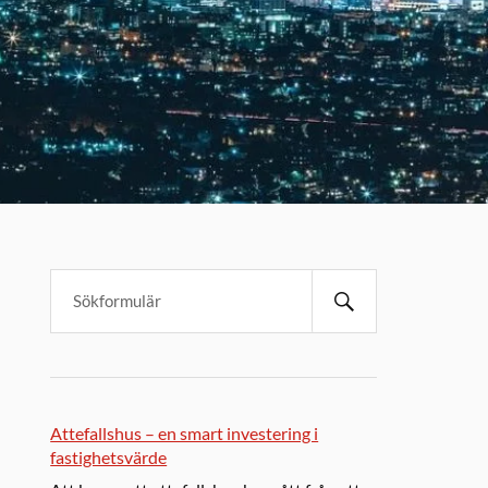
Attefallshus – en smart investering i
fastighetsvärde