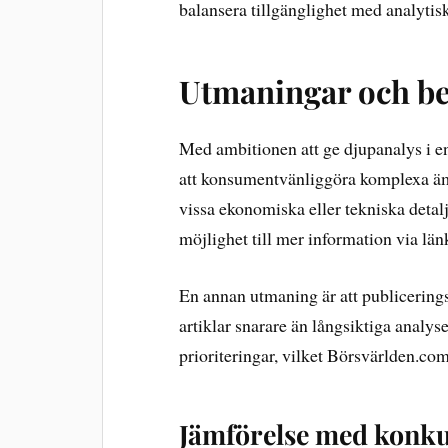
balansera tillgänglighet med analytis
Utmaningar och b
Med ambitionen att ge djupanalys i en
att konsumentvänliggöra komplexa ämn
vissa ekonomiska eller tekniska detalj
möjlighet till mer information via länk
En annan utmaning är att publicering
artiklar snarare än långsiktiga analys
prioriteringar, vilket Börsvärlden.co
Jämförelse med konku