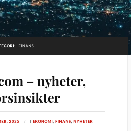
TEGORI:
FINANS
com – nyheter,
rsinsikter
BER, 2025
I
EKONOMI
,
FINANS
,
NYHETER