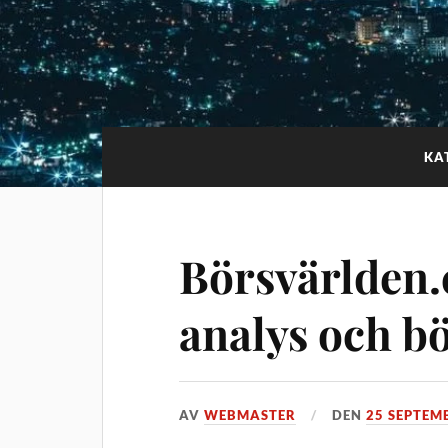
KA
Börsvärlden.
analys och bö
AV
WEBMASTER
DEN
25 SEPTEM