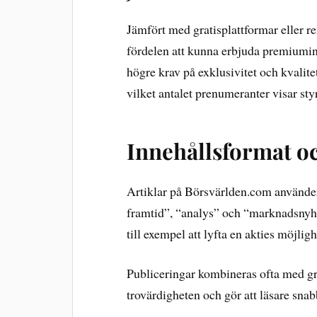
Jämfört med gratisplattformar eller 
fördelen att kunna erbjuda premiuminn
högre krav på exklusivitet och kvalitet
vilket antalet prenumeranter visar sty
Innehållsformat o
Artiklar på Börsvärlden.com använder
framtid”, “analys” och “marknadsnyhet
till exempel att lyfta en akties möjligh
Publiceringar kombineras ofta med gra
trovärdigheten och gör att läsare sna