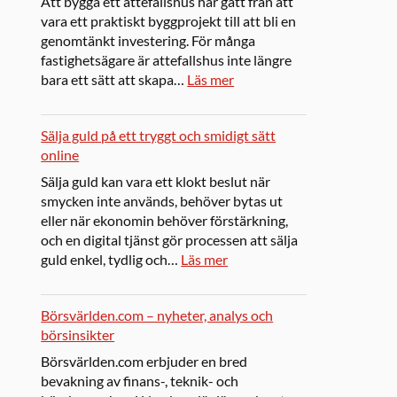
Att bygga ett attefallshus har gått från att
vara ett praktiskt byggprojekt till att bli en
genomtänkt investering. För många
fastighetsägare är attefallshus inte längre
bara ett sätt att skapa…
Läs mer
Sälja guld på ett tryggt och smidigt sätt
online
Sälja guld kan vara ett klokt beslut när
smycken inte används, behöver bytas ut
eller när ekonomin behöver förstärkning,
och en digital tjänst gör processen att sälja
guld enkel, tydlig och…
Läs mer
Börsvärlden.com – nyheter, analys och
börsinsikter
Börsvärlden.com erbjuder en bred
bevakning av finans-, teknik- och