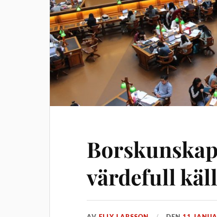
Borskunskap.
värdefull käl
AV
ELLY LARSSON
DEN
11 JANUA