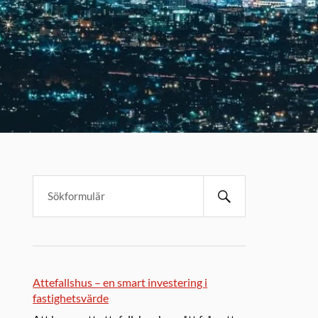
Attefallshus – en smart investering i
fastighetsvärde