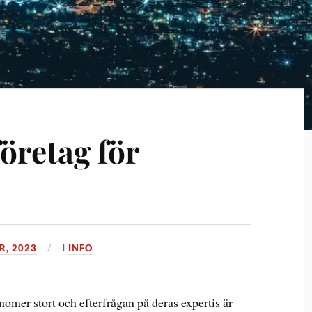
retag för
R, 2023
I
INFO
nomer stort och efterfrågan på deras expertis är