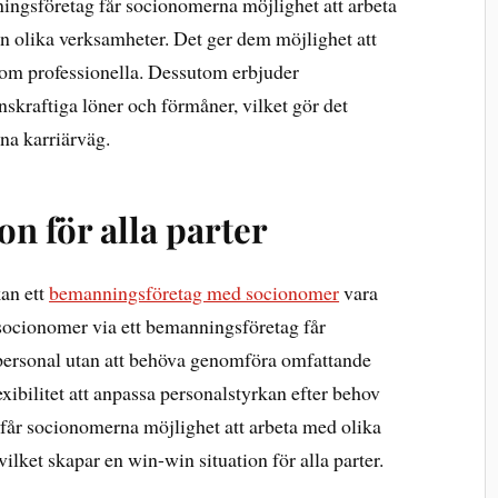
ningsföretag får socionomerna möjlighet att arbeta
ån olika verksamheter. Det ger dem möjlighet att
som professionella. Dessutom erbjuder
skraftiga löner och förmåner, vilket gör det
nna karriärväg.
on för alla parter
kan ett
bemanningsföretag med socionomer
vara
 socionomer via ett bemanningsföretag får
 personal utan att behöva genomföra omfattande
xibilitet att anpassa personalstyrkan efter behov
t får socionomerna möjlighet att arbeta med olika
lket skapar en win-win situation för alla parter.