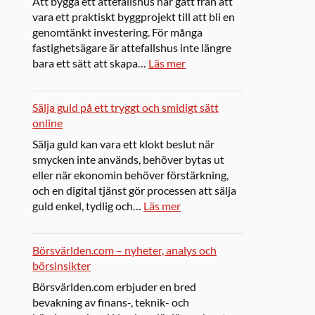
Att bygga ett attefallshus har gått från att
vara ett praktiskt byggprojekt till att bli en
genomtänkt investering. För många
fastighetsägare är attefallshus inte längre
bara ett sätt att skapa…
Läs mer
Sälja guld på ett tryggt och smidigt sätt
online
Sälja guld kan vara ett klokt beslut när
smycken inte används, behöver bytas ut
eller när ekonomin behöver förstärkning,
och en digital tjänst gör processen att sälja
guld enkel, tydlig och…
Läs mer
Börsvärlden.com – nyheter, analys och
börsinsikter
Börsvärlden.com erbjuder en bred
bevakning av finans-, teknik- och