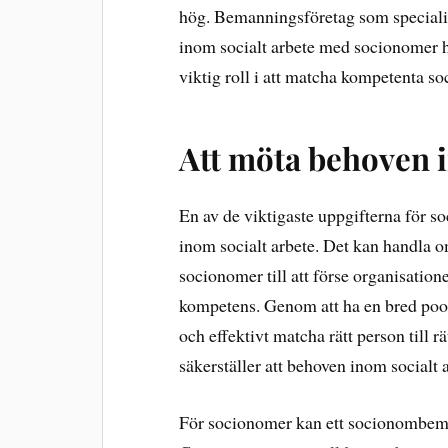
hög. Bemanningsföretag som specialise
inom socialt arbete med socionomer har
viktig roll i att matcha kompetenta s
Att möta behoven i
En av de viktigaste uppgifterna för 
inom socialt arbete. Det kan handla o
socionomer till att förse organisati
kompetens. Genom att ha en bred poo
och effektivt matcha rätt person till r
säkerställer att behoven inom socialt 
För socionomer kan ett socionombeman