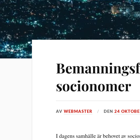
Bemanningsfö
socionomer
AV
WEBMASTER
DEN
24 OKTOBE
I dagens samhälle är behovet av socio