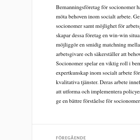
Bemanningsföretag för socionomer har b
möta behoven inom socialt arbete. Gen
socionomer samt möjlighet för arbetsgi
skapar dessa företag en win-win situ
möjliggör en smidig matchning mellan
arbetsgivare och säkerställer att beho
Socionomer spelar en viktig roll i be
expertkunskap inom socialt arbete för 
kvalitativa tjänster. Deras arbete innef
att utforma och implementera policye
ge en bättre förståelse för socionome
FÖREGÅENDE