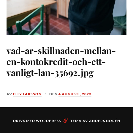
vad-ar-skillnaden-mellan-
en-kontokredit-och-ett-
vanligt-lan-35692.jpg
AV
ELLY LARSSON
DEN
4 AUGUSTI, 2023
&
DRIVS MED
WORDPRESS
TEMA AV
ANDERS NORÉN