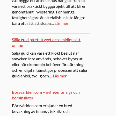
Att bygga ett attefallshus har gått från att
vara ett praktiskt byggprojekt till att bli en
genomtänkt investering. För många
fastighetsägare är attefallshus inte längre
bara ett sätt att skapa…
Läs mer
Sälja guld på ett tryggt och smidigt sätt
online
Sälja guld kan vara ett klokt beslut när
smycken inte används, behöver bytas ut
eller när ekonomin behöver förstärkning,
och en digital tjänst gör processen att sälja
guld enkel, tydlig och…
Läs mer
Börsvärlden.com – nyheter, analys och
börsinsikter
Börsvärlden.com erbjuder en bred
bevakning av finans-, teknik- och