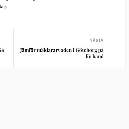
tag.
NÄSTA
Så
Jämför mäklararvoden i Göteborg på
förhand