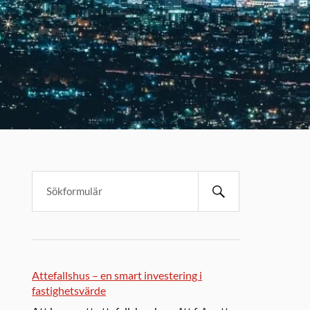
Attefallshus – en smart investering i
fastighetsvärde