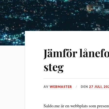
Jämför lånef
steg
AV
WEBMASTER
DEN
27 JULI, 20
Saldo.me är en webbplats som presente