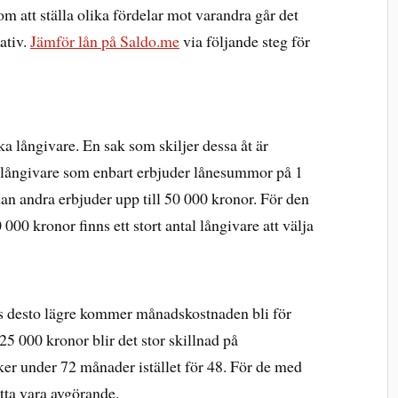
m att ställa olika fördelar mot varandra går det
nativ.
Jämför lån på Saldo.me
via följande steg för
a långivare. En sak som skiljer dessa åt är
 långivare som enbart erbjuder lånesummor på 1
an andra erbjuder upp till 50 000 kronor. För den
 000 kronor finns ett stort antal långivare att välja
js desto lägre kommer månadskostnaden bli för
5 000 kronor blir det stor skillnad på
r under 72 månader istället för 48. För de med
ta vara avgörande.