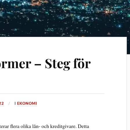
ormer – Steg för
22
I
EKONOMI
rar flera olika lån- och kreditgivare. Detta