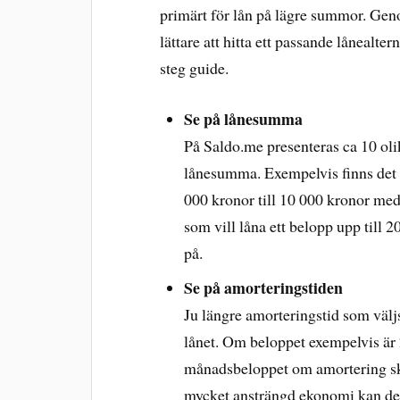
primärt för lån på lägre summor. Geno
lättare att hitta ett passande lånealter
steg guide.
Se på lånesumma
På Saldo.me presenteras ca 10 olik
lånesumma. Exempelvis finns det
000 kronor till 10 000 kronor med
som vill låna ett belopp upp till 20
på.
Se på amorteringstiden
Ju längre amorteringstid som väl
lånet. Om beloppet exempelvis är 2
månadsbeloppet om amortering ske
mycket ansträngd ekonomi kan det