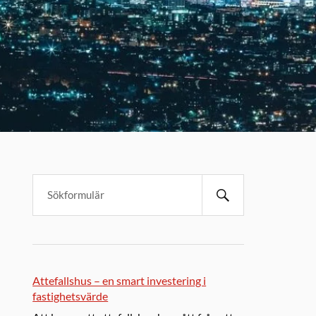
Attefallshus – en smart investering i
fastighetsvärde