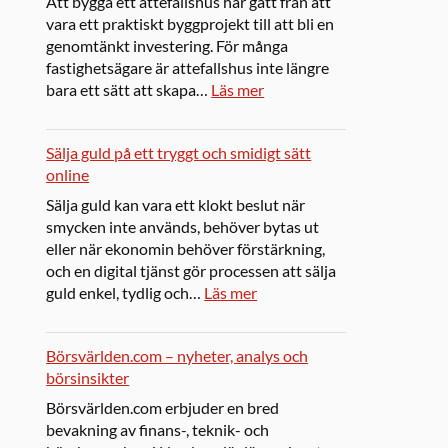
Att bygga ett attefallshus har gått från att
vara ett praktiskt byggprojekt till att bli en
genomtänkt investering. För många
fastighetsägare är attefallshus inte längre
bara ett sätt att skapa…
Läs mer
Sälja guld på ett tryggt och smidigt sätt
online
Sälja guld kan vara ett klokt beslut när
smycken inte används, behöver bytas ut
eller när ekonomin behöver förstärkning,
och en digital tjänst gör processen att sälja
guld enkel, tydlig och…
Läs mer
Börsvärlden.com – nyheter, analys och
börsinsikter
Börsvärlden.com erbjuder en bred
bevakning av finans-, teknik- och